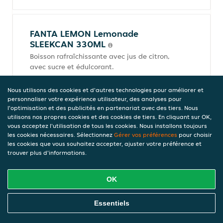
FANTA LEMON Lemonade
SLEEKCAN 330ML
Boisson rafraîchissante avec jus de citron,
avec sucre et édulcorant.
€ 2,00
Consigne de (€ 0,00), € 6,06/l, 0,33l
Nous utilisons des cookies et d'autres technologies pour améliorer et
personnaliser votre expérience utilisateur, des analyses pour
l'optimisation et des publicités en partenariat avec des tiers. Nous
utilisons nos propres cookies et des cookies de tiers. En cliquant sur OK,
vous acceptez l'utilisation de tous les cookies. Nous installons toujours
Fanta Rouge 33cl
les cookies nécessaires. Sélectionnez
Gérer vos préférences
pour choisir
€ 2,00
les cookies que vous souhaitez accepter, ajuster votre préférence et
Consigne de (€ 0,00)
trouver plus d'informations.
OK
FANTA EXOTIC Lemonade
Commandez En Ligne
SLEEKCAN 330 ML
Essentiels
Boisson rafraîchissante avec jus de fruits,